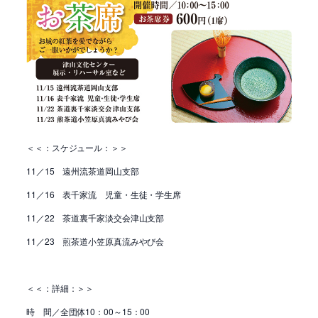
＜＜：スケジュール：＞＞
11／15 遠州流茶道岡山支部
11／16 表千家流 児童・生徒・学生席
11／22 茶道裏千家淡交会津山支部
11／23 煎茶道小笠原真流みやび会
＜＜：詳細：＞＞
時 間／全団体10：00～15：00