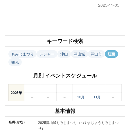
2025-11-05
キーワード検索
もみじまつり
レジャー
津山
津山城
津山市
紅葉
観光
月別 イベントスケジュール
–
–
–
–
–
–
2025年
–
–
–
10月
11月
–
基本情報
名称(かな)
2025津山城もみじまつり（つやまじょうもみじまつ
り）