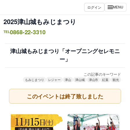
内
ログイン
MENU
容
を
2025津山城もみじまつり
ス
0868-22-3310
キ
TEL
ッ
プ
津山城もみじまつり「オープニングセレモニ
ー」
この記事のキーワード
もみじまつり
レジャー
津山
津山城
津山市
紅葉
観光
このイベントは終了致しました