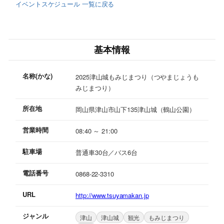
イベントスケジュール 一覧に戻る
基本情報
名称(かな)
2025津山城もみじまつり（つやまじょうも
みじまつり）
所在地
岡山県津山市山下135津山城（鶴山公園）
営業時間
08:40 ～ 21:00
駐車場
普通車30台／バス6台
電話番号
0868-22-3310
URL
http://www.tsuyamakan.jp
ジャンル
津山
津山城
観光
もみじまつり