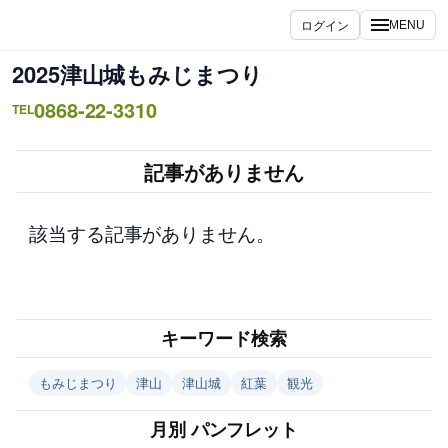
内
ログイン
MENU
容
を
2025津山城もみじまつり
ス
0868-22-3310
キ
TEL
ッ
プ
記事がありません
該当する記事がありません。
キーワード検索
もみじまつり
津山
津山城
紅葉
観光
月別 パンフレット