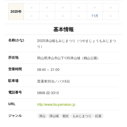
–
–
–
–
–
–
2025年
–
–
–
–
11月
–
基本情報
名称(かな)
2025津山城もみじまつり（つやまじょうもみじまつ
り）
所在地
岡山県津山市山下135津山城（鶴山公園）
営業時間
08:40 ～ 21:00
駐車場
普通車30台／バス6台
電話番号
0868-22-3310
URL
http://www.tsuyamakan.jp
ジャンル
津山
津山城
観光
もみじまつり
紅葉