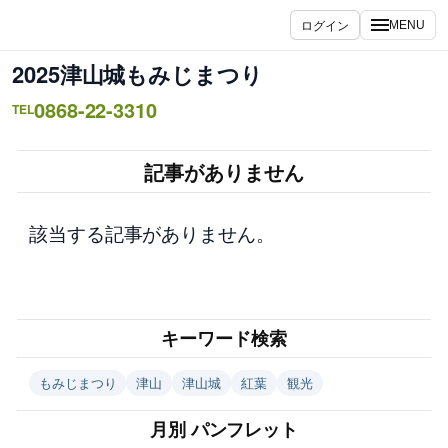
内
ログイン
MENU
容
を
2025津山城もみじまつり
ス
0868-22-3310
キ
TEL
ッ
プ
記事がありません
該当する記事がありません。
キーワード検索
もみじまつり
津山
津山城
紅葉
観光
月別 パンフレット