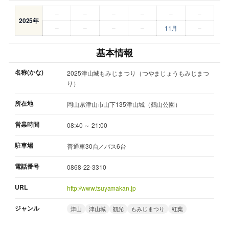
–
–
–
–
–
–
2025年
–
–
–
–
11月
–
基本情報
名称(かな)
2025津山城もみじまつり（つやまじょうもみじまつ
り）
所在地
岡山県津山市山下135津山城（鶴山公園）
営業時間
08:40 ～ 21:00
駐車場
普通車30台／バス6台
電話番号
0868-22-3310
URL
http://www.tsuyamakan.jp
ジャンル
津山
津山城
観光
もみじまつり
紅葉