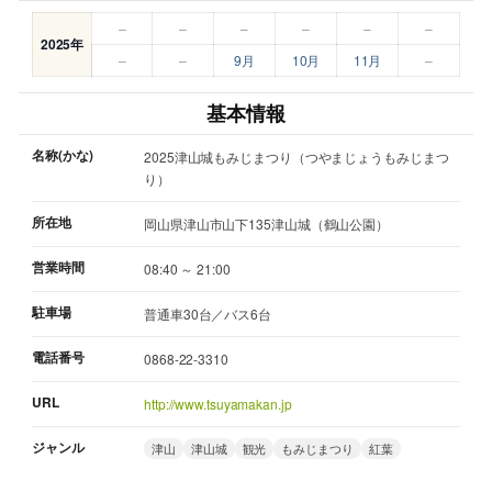
–
–
–
–
–
–
2025年
–
–
9月
10月
11月
–
基本情報
名称(かな)
2025津山城もみじまつり（つやまじょうもみじまつ
り）
所在地
岡山県津山市山下135津山城（鶴山公園）
営業時間
08:40 ～ 21:00
駐車場
普通車30台／バス6台
電話番号
0868-22-3310
URL
http://www.tsuyamakan.jp
ジャンル
津山
津山城
観光
もみじまつり
紅葉