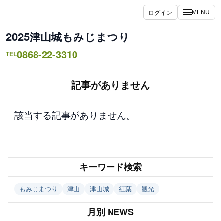
内
ログイン
MENU
容
を
2025津山城もみじまつり
ス
0868-22-3310
キ
TEL
ッ
プ
記事がありません
該当する記事がありません。
キーワード検索
もみじまつり
津山
津山城
紅葉
観光
月別 NEWS