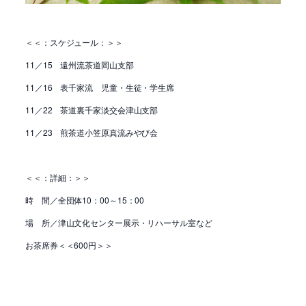
＜＜：スケジュール：＞＞
11／15 遠州流茶道岡山支部
11／16 表千家流 児童・生徒・学生席
11／22 茶道裏千家淡交会津山支部
11／23 煎茶道小笠原真流みやび会
＜＜：詳細：＞＞
時 間／全団体10：00～15：00
場 所／津山文化センター展示・リハーサル室など
お茶席券＜＜600円＞＞