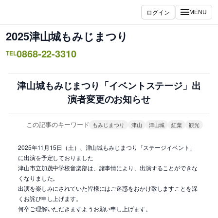
内
ログイン
MENU
容
を
2025津山城もみじまつり
ス
0868-22-3310
キ
TEL
ッ
プ
津山城もみじまつり「イベントステージ」出
演者変更のお知らせ
この記事のキーワード
もみじまつり
津山
津山城
紅葉
観光
2025年11月15日（土）、津山城もみじまつり「ステージイベント」
に出演を予定しておりました
津山市立加茂中学校音楽部は、諸事情により、出演することができな
くなりました。
出演を楽しみにされていた皆様にはご迷惑をおかけ致しますことを深
くお詫び申し上げます。
何卒ご理解いただきますようお願い申し上げます。