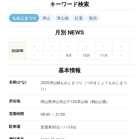
キーワード検索
もみじまつり
津山
津山城
紅葉
観光
月別 NEWS
–
–
–
–
–
–
2025年
–
–
9月
10月
11月
–
基本情報
名称(かな)
2025津山城もみじまつり（つやまじょうもみじまつ
り）
所在地
岡山県津山市山下135津山城（鶴山公園）
営業時間
08:40 ～ 21:00
駐車場
普通車30台／バス6台