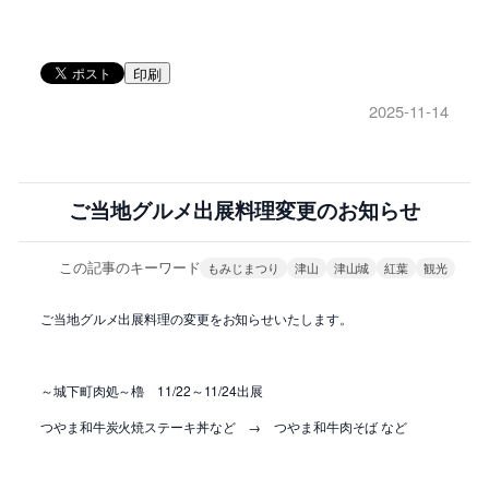
印刷
2025-11-14
ご当地グルメ出展料理変更のお知らせ
この記事のキーワード
もみじまつり
津山
津山城
紅葉
観光
ご当地グルメ出展料理の変更をお知らせいたします。
～城下町肉処～櫓 11/22～11/24出展
つやま和牛炭火焼ステーキ丼など → つやま和牛肉そば など