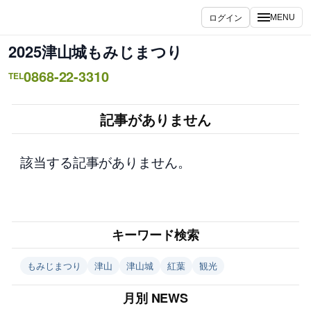
内
ログイン
MENU
容
を
2025津山城もみじまつり
ス
0868-22-3310
キ
TEL
ッ
プ
記事がありません
該当する記事がありません。
キーワード検索
もみじまつり
津山
津山城
紅葉
観光
月別 NEWS