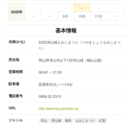
–
–
–
–
–
–
2025年
–
–
9月
10月
11月
–
基本情報
名称(かな)
2025津山城もみじまつり（つやまじょうもみじまつ
り）
所在地
岡山県津山市山下135津山城（鶴山公園）
営業時間
08:40 ～ 21:00
駐車場
普通車30台／バス6台
電話番号
0868-22-3310
URL
http://www.tsuyamakan.jp
ジャンル
津山
津山城
観光
もみじまつり
紅葉