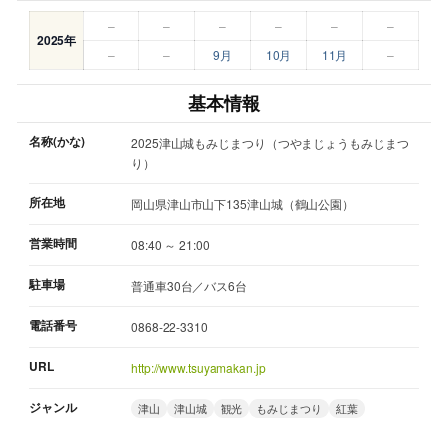
–
–
–
–
–
–
2025年
–
–
9月
10月
11月
–
基本情報
名称(かな)
2025津山城もみじまつり（つやまじょうもみじまつ
り）
所在地
岡山県津山市山下135津山城（鶴山公園）
営業時間
08:40 ～ 21:00
駐車場
普通車30台／バス6台
電話番号
0868-22-3310
URL
http://www.tsuyamakan.jp
ジャンル
津山
津山城
観光
もみじまつり
紅葉