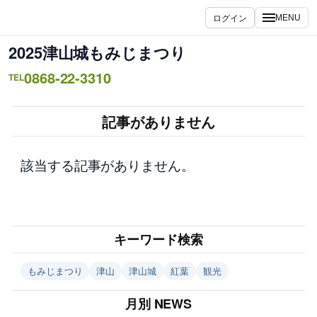
内
ログイン
MENU
容
を
2025津山城もみじまつり
ス
0868-22-3310
キ
TEL
ッ
プ
記事がありません
該当する記事がありません。
キーワード検索
もみじまつり
津山
津山城
紅葉
観光
月別 NEWS