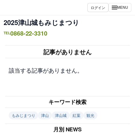
内
ログイン
MENU
容
を
2025津山城もみじまつり
ス
0868-22-3310
キ
TEL
ッ
プ
記事がありません
該当する記事がありません。
キーワード検索
もみじまつり
津山
津山城
紅葉
観光
月別 NEWS