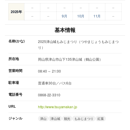
–
–
–
–
–
–
2025年
–
–
9月
10月
11月
–
基本情報
名称(かな)
2025津山城もみじまつり（つやまじょうもみじまつ
り）
所在地
岡山県津山市山下135津山城（鶴山公園）
営業時間
08:40 ～ 21:00
駐車場
普通車30台／バス6台
電話番号
0868-22-3310
URL
http://www.tsuyamakan.jp
ジャンル
津山
津山城
観光
もみじまつり
紅葉